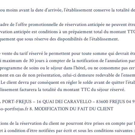
u moins avant la date d’arrivée, l’établissement conserve la totalité de
 cadre de l’offre promotionnelle de réservation anticipée ne peuvent êt
rvation anticipée est conditions à un prépaiement total du montant TTC
iquement que sous réserve des disponibilités de l’établissement.
 vente du tarif réservé le permettent pour toute somme qui devrait être
élai maximum de 30 jours à compter de la notification de l’annulation p
le programme de soins ou le séjour dans l’hôtel, ou ne consomme pas cer
ment en cas de non présentation, celui-ci demeure redevable de l’ens
. Le client devra par conséquent en régler le solde avant de quitter l’ét
blissement facturera la totalité du montant TTC du séjour réservé.
ORT-FREJUS – 16 QUAI DEI CARAVELLO – 83600 FREJUS 04 94 
so-portfrejus.fr 8. MODIFICATION DU FAIT DU CLIENT
ions de la réservation du client ne pourront être prises en compte par 
 et à condition d’être notifiées par écrit et sous les conditions suivantes :