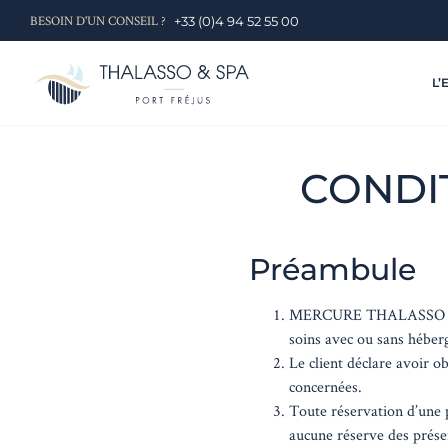
Skip
BESOIN D'UN CONSEIL ?
+33 (0)4 94 52 55 00
to
content
L’
CONDI
Préambule
MERCURE THALASSO & SP
soins avec ou sans hébe
Le client déclare avoir o
concernées.
Toute réservation d’une 
aucune réserve des présen