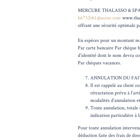
MERCURE THALASSO & SPA P
h6752th1@accor.com
www.thal
offrant une sécurité optimale p
En espèces pour un montant ma
Par carte bancaire Par chèque b
d’identité dont le nom devra c
Par chèques vacances.
ANNULATION DU FAI
Il est rappelé au client 
rétractation prévu à l’ar
modalités d’annulation et
Toute annulation, totale o
indication particulière à 
Pour toute annulation intervenan
déduction faite des frais de do