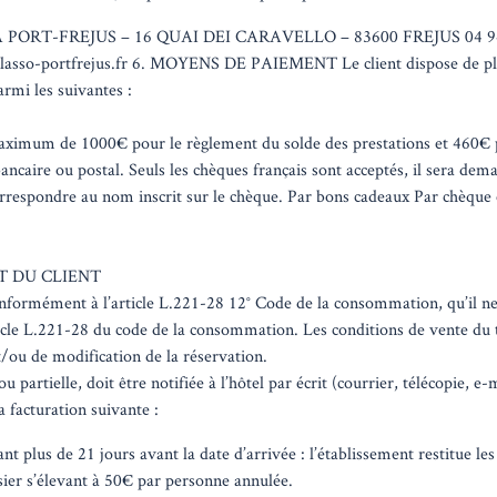
ORT-FREJUS – 16 QUAI DEI CARAVELLO – 83600 FREJUS 04 94 
asso-portfrejus.fr 6. MOYENS DE PAIEMENT Le client dispose de pl
armi les suivantes :
ximum de 1000€ pour le règlement du solde des prestations et 460€ 
ancaire ou postal. Seuls les chèques français sont acceptés, il sera dem
orrespondre au nom inscrit sur le chèque. Par bons cadeaux Par chèque
T DU CLIENT
conformément à l’article L.221-28 12° Code de la consommation, qu’il ne
ticle L.221-28 du code de la consommation. Les conditions de vente du t
/ou de modification de la réservation.
u partielle, doit être notifiée à l’hôtel par écrit (courrier, télécopie, e-
la facturation suivante :
t plus de 21 jours avant la date d’arrivée : l’établissement restitue les
ssier s’élevant à 50€ par personne annulée.