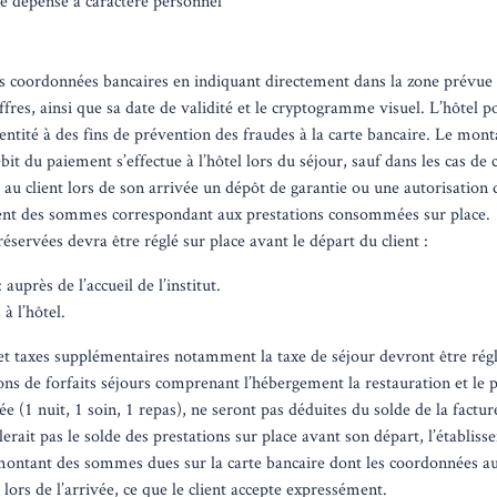
te dépense à caractère personnel
 coordonnées bancaires en indiquant directement dans la zone prévue à
iffres, ainsi que sa date de validité et le cryptogramme visuel. L’hôtel
dentité à des fins de prévention des fraudes à la carte bancaire. Le mont
ébit du paiement s’effectue à l’hôtel lors du séjour, sauf dans les cas de 
u client lors de son arrivée un dépôt de garantie ou une autorisation de
ment des sommes correspondant aux prestations consommées sur place.
réservées devra être réglé sur place avant le départ du client :
 auprès de l’accueil de l’institut.
 à l’hôtel.
et taxes supplémentaires notamment la taxe de séjour devront être régl
ions de forfaits séjours comprenant l’hébergement la restauration et le
(1 nuit, 1 soin, 1 repas), ne seront pas déduites du solde de la facture,
lerait pas le solde des prestations sur place avant son départ, l’établiss
montant des sommes dues sur la carte bancaire dont les coordonnées au
 lors de l’arrivée, ce que le client accepte expressément.