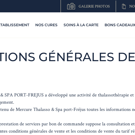
GALERIE PHOTOS
NO
ETABLISSEMENT
NOS CURES
SOINS À LA CARTE
BONS CADEAUX 
TIONS GÉNÉRALES DE
A PORT-FREJUS a développé une activité de thalassothérapie et 
rgement.
btenu de Mercure Thalasso & Spa port-Fréjus toutes les informations né
prestation de services par bon de commande suppose la consultation et 
tes conditions générales de vente et les conditions de vente du tarif rés