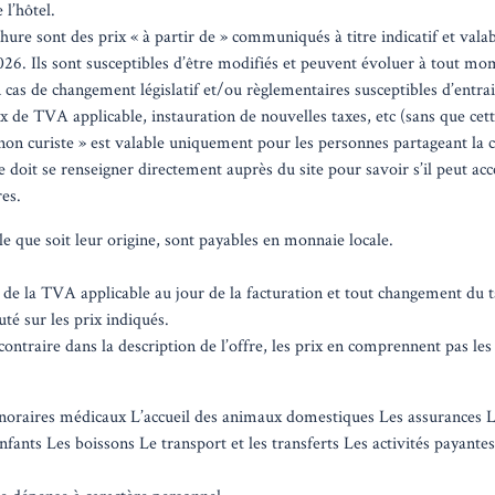
 l’hôtel.
hure sont des prix « à partir de » communiqués à titre indicatif et vala
. Ils sont susceptibles d’être modifiés et peuvent évoluer à tout mom
 cas de changement législatif et/ou règlementaires susceptibles d’entrai
 de TVA applicable, instauration de nouvelles taxes, etc (sans que cette 
non curiste » est valable uniquement pour les personnes partageant la 
doit se renseigner directement auprès du site pour savoir s’il peut accé
res.
le que soit leur origine, sont payables en monnaie locale.
 de la TVA applicable au jour de la facturation et tout changement du 
é sur les prix indiqués.
ontraire dans la description de l’offre, les prix en comprennent pas les
honoraires médicaux L’accueil des animaux domestiques Les assurances L
nfants Les boissons Le transport et les transferts Les activités payante