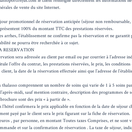
lassoportfrejus.com le client renseigne directement les informations néc
nérales de vente du site Internet.
éjour promotionnel de réservation anticipée (séjour non remboursable,
représentent 100% du montant TTC des prestations réservées.
 arrhes, l’établissement ne confirme pas la réservation et ne garantit p
bilité ne pourra être recherchée à ce sujet.
A RESERVATION
vation sera adressée au client par email ou par courrier à l’adresse ind
ule l’offre du contrat, les prestations réservées, le prix, les conditions
 client, la date de la réservation effectuée ainsi que l’adresse de l’établ
thalasso comprennent un nombre de soins qui varie de 1 à 5 soins par
 l’après-midi, sauf mention contraire, description des programmes de soi
 brochure sont des prix « à partir de ».
l’hôtel confirmera le prix applicable en fonction de la date de séjour cho
ment payé par le client sera le prix figurant sur la fiche de réservation.
n euros , par personne, en montant Toutes taxes Comprises, et ne sont v
mmande et sur la confirmation de réservation . La taxe de séjour, indi