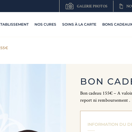
GALERIE PHOTOS
NO
ETABLISSEMENT
NOS CURES
SOINS À LA CARTE
BONS CADEAUX 
155€
BON CAD
Bon cadeau 155€ – A valoir 
report ni remboursement .
INFORMATION DU DE