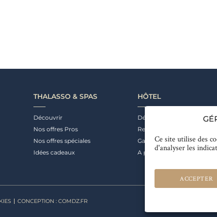
THALASSO & SPAS
HÔTEL
Découvrir
Découvrir
GÉ
Nos offres Pros
Restaurant & Bar
Ce site utilise des c
Nos offres spéciales
Galerie photos
d'analyser les indica
Idées cadeaux
A proximité
ACCEPTER
KIES
CONCEPTION : COMDZ.FR