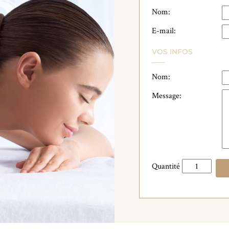
Nom:
E-mail:
VOS INFOS
Nom:
Message:
quantité
Quantité
de
Bon
Cadeau
155€