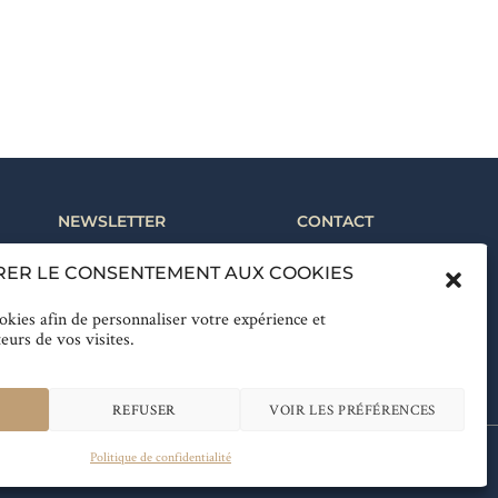
NEWSLETTER
CONTACT
Suivez notre actualité &
+33 (0)4 94 52 55 00
RER LE CONSENTEMENT AUX COOKIES
bénéficiez des meilleures
Réservation
offres
ookies afin de personnaliser votre expérience et
teurs de vos visites.
Inscrivez-vous
REFUSER
VOIR LES PRÉFÉRENCES
Politique de confidentialité