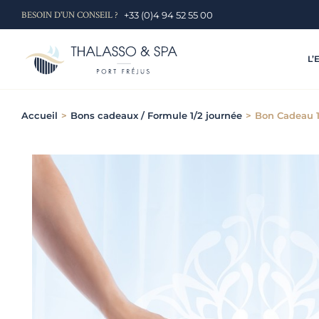
Skip
BESOIN D'UN CONSEIL ?
+33 (0)4 94 52 55 00
to
content
L’
Accueil
>
Bons cadeaux / Formule 1/2 journée
>
Bon Cadeau 