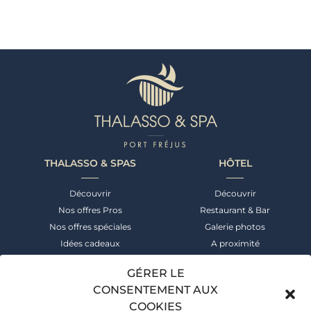
THALASSO & SPAS
HÔTEL
Découvrir
Découvrir
Nos offres Pros
Restaurant & Bar
Nos offres spéciales
Galerie photos
Idées cadeaux
A proximité
NEWSLETTER
CONTACT
GÉRER LE
CONSENTEMENT AUX
Suivez notre actualité &
+33 (0)4 94 52 55 00
COOKIES
bénéficiez des meilleures offres