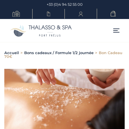
Skip
+33 (0)4 94 52 55 00
to
content
Menu pr
Accueil
>
Bons cadeaux / Formule 1/2 journée
>
Bon Cadeau
70€