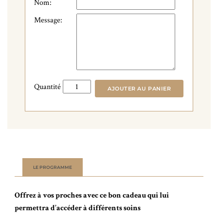
Nom:
Message:
quantité
Quantité
AJOUTER AU PANIER
de
Bon
Cadeau
70€
LE PROGRAMME
Offrez à vos proches avec ce bon cadeau qui lui
permettra d’accéder à différents soins