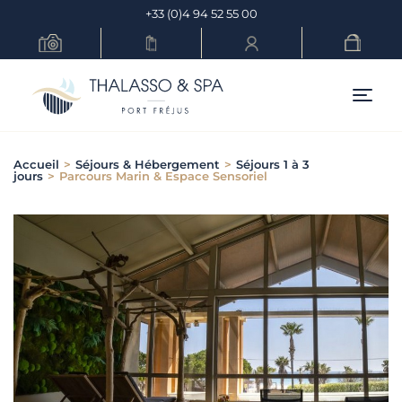
Skip
+33 (0)4 94 52 55 00
to
content
Menu pr
Accueil
>
Séjours & Hébergement
>
Séjours 1 à 3
jours
>
Parcours Marin & Espace Sensoriel