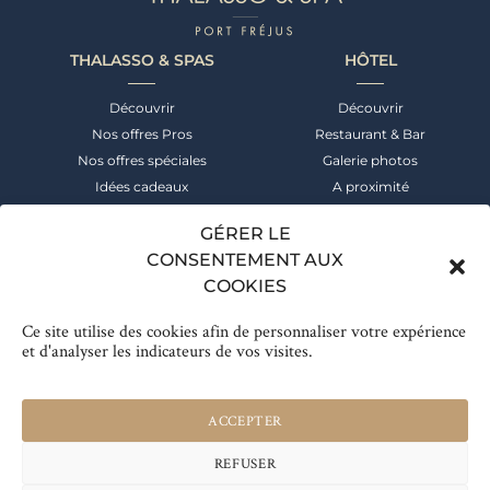
THALASSO & SPAS
HÔTEL
Découvrir
Découvrir
Nos offres Pros
Restaurant & Bar
Nos offres spéciales
Galerie photos
Idées cadeaux
A proximité
NEWSLETTER
CONTACT
GÉRER LE
CONSENTEMENT AUX
Suivez notre actualité &
+33 (0)4 94 52 55 00
COOKIES
bénéficiez des meilleures offres
Réservation
Ce site utilise des cookies afin de personnaliser votre expérience
Inscrivez-vous
et d'analyser les indicateurs de vos visites.
© THALASSO & SPA
ACCEPTER
CGV
MENTIONS LÉGALES
REFUSER
CONFIDENTIALITÉ