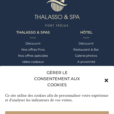
THALASSO & SPAS
HÔTEL
Découvrir
Découvrir
Nos offres Pros
Restaurant & Bar
Nos offres spéciales
Galerie photos
Idées cadeaux
A proximité
NEWSLETTER
CONTACT
GÉRER LE
CONSENTEMENT AUX
Suivez notre actualité &
+33 (0)4 94 52 55 00
COOKIES
bénéficiez des meilleures offres
Réservation
Ce site utilise des cookies afin de personnaliser votre expérience
Inscrivez-vous
et d'analyser les indicateurs de vos visites.