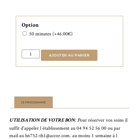
Option
50 minutes
(+
46.00
€
)
quantité
AJOUTER AU PANIER
de
Modelage
Balinais
à
partir
de
LE PROGRAMME
: P
our réserver vos soins il
UTILISATION DE VOTRE BON
suffit d’appeler l établissement au 04 94 52 56 00 ou par
mail au h6752-th1@accor.com. au moins 1 semaine à l