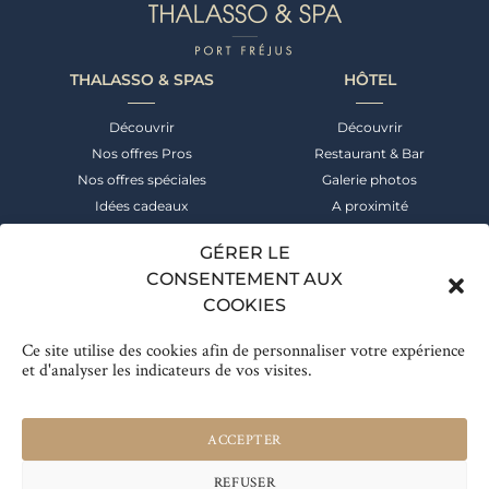
THALASSO & SPAS
HÔTEL
Découvrir
Découvrir
Nos offres Pros
Restaurant & Bar
Nos offres spéciales
Galerie photos
Idées cadeaux
A proximité
NEWSLETTER
CONTACT
GÉRER LE
CONSENTEMENT AUX
Suivez notre actualité &
+33 (0)4 94 52 55 00
COOKIES
bénéficiez des meilleures offres
Réservation
Ce site utilise des cookies afin de personnaliser votre expérience
Inscrivez-vous
et d'analyser les indicateurs de vos visites.
© THALASSO & SPA
ACCEPTER
CGV
MENTIONS LÉGALES
REFUSER