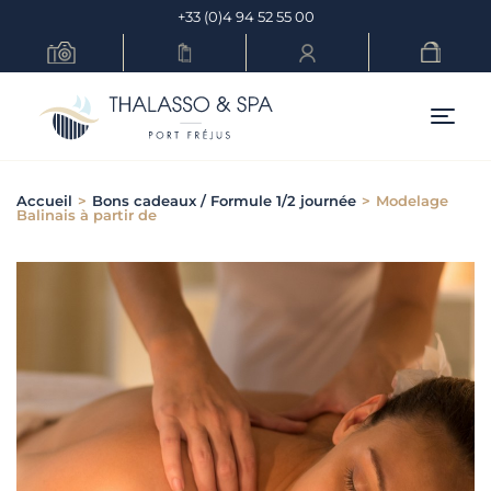
Skip
+33 (0)4 94 52 55 00
to
content
Menu pr
Accueil
>
Bons cadeaux / Formule 1/2 journée
>
Modelage
Balinais à partir de