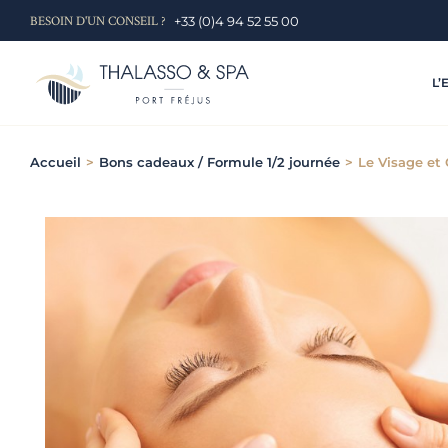
Skip
BESOIN D'UN CONSEIL ?
+33 (0)4 94 52 55 00
to
content
L’
Accueil
>
Bons cadeaux / Formule 1/2 journée
>
Le Visage et