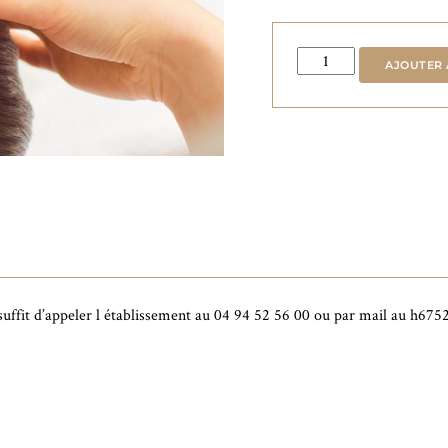
quantité
AJOUTER 
de
Le
Visage
et
Cuir
Chevelu
de
25
minutes
l suffit d’appeler l établissement au 04 94 52 56 00 ou par mail au h6