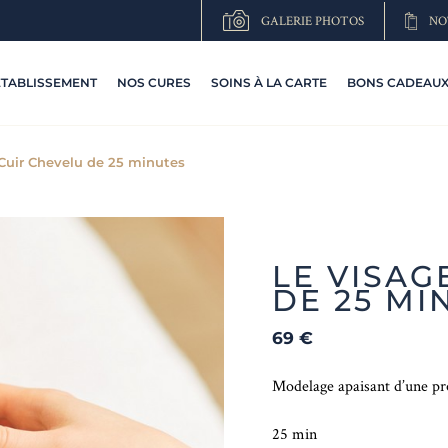
GALERIE PHOTOS
NO
ETABLISSEMENT
NOS CURES
SOINS À LA CARTE
BONS CADEAUX 
 Cuir Chevelu de 25 minutes
LE VISAG
DE 25 MI
69
€
Modelage apaisant d’une pro
25 min