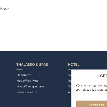
le soin.
THALASSO & SPAS
HÔTEL
Découvrir
Découvrir
GÉ
Nos offres Pros
Restaurant & Bar
Ce site utilise des c
Nos offres spéciales
Galerie photos
d'analyser les indica
Idées cadeaux
A proximité
ACCEPTER