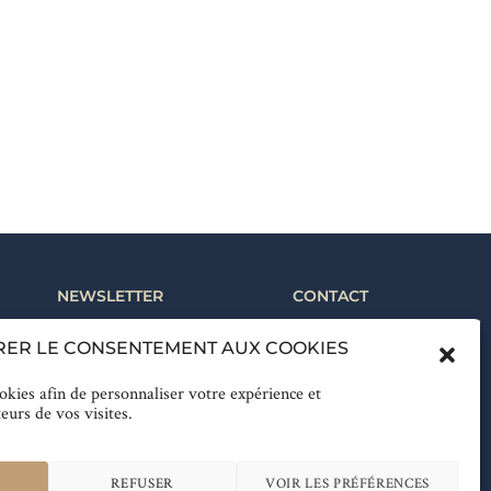
NEWSLETTER
CONTACT
Suivez notre actualité &
+33 (0)4 94 52 55 00
RER LE CONSENTEMENT AUX COOKIES
bénéficiez des meilleures
Réservation
offres
ookies afin de personnaliser votre expérience et
teurs de vos visites.
Inscrivez-vous
REFUSER
VOIR LES PRÉFÉRENCES