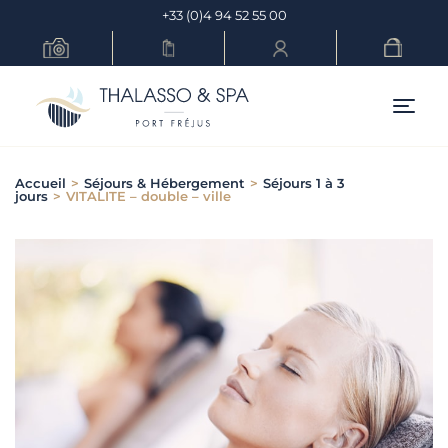
Skip
+33 (0)4 94 52 55 00
to
content
Menu pr
Accueil
>
Séjours & Hébergement
>
Séjours 1 à 3
jours
>
VITALITE – double – ville