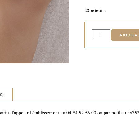
20 minutes
quantité
AJOUTER 
de
Gommages
Du
Corps
0)
l suffit d’appeler l établissement au 04 94 52 56 00 ou par mail au h6