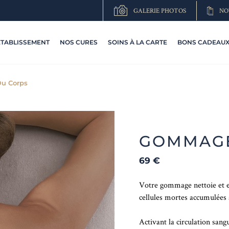
GALERIE PHOTOS
NO
ETABLISSEMENT
NOS CURES
SOINS À LA CARTE
BONS CADEAUX 
u Corps
GOMMAGE
69
€
Votre gommage nettoie et ex
cellules mortes accumulées 
Activant la circulation sang