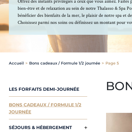
Offrez des instants privilégiés à ceux que vous aimez. Faites 
bien-être et de relaxation au sein de notre Thalasso & Spa Por
bénéficier des bienfaits de la mer, le plaisir de notre spa et d
Choisissez parmi nos soins ou définissez un montant pour vo
Accueil
>
Bons cadeaux / Formule 1/2 journée
>
Page 5
BON
LES FORFAITS DEMI-JOURNÉE
BONS CADEAUX / FORMULE 1/2
JOURNÉE
SÉJOURS & HÉBERGEMENT