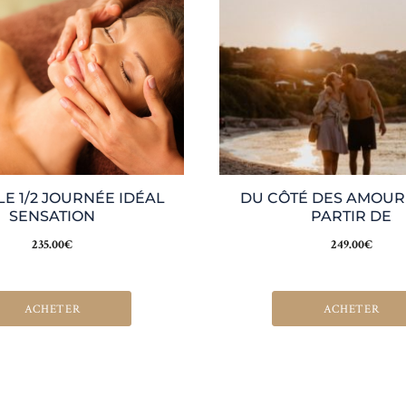
E 1/2 JOURNÉE IDÉAL
DU CÔTÉ DES AMOUR
SENSATION
PARTIR DE
235.00
€
249.00
€
ACHETER
ACHETER