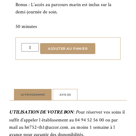
Bonus : L’accès au parcours marin est inclus sur la
demi-journée de soin.
50 minutes
quantité
AJOUTER AU PANIER
de
Le
Bien-
Être
du
Dos
LE PROGRAMME
AVIS (0)
: P
our réserver vos soins il
UTILISATION DE VOTRE BON
suffit d’appeler l établissement au 04 94 52 56 00 ou par
mail au h6752-th1@accor.com. au moins 1 semaine à l
avance pour garantir des disponibilités.