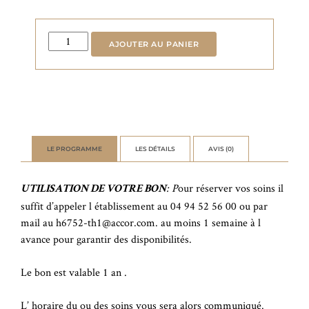
quantité
AJOUTER AU PANIER
de
I-
beauty
Soin
Rénovateur
Pureté
LE PROGRAMME
LES DÉTAILS
AVIS (0)
by
Thalgo
: P
our réserver vos soins il
UTILISATION DE VOTRE BON
suffit d’appeler l établissement au 04 94 52 56 00 ou par
mail au h6752-th1@accor.com. au moins 1 semaine à l
avance pour garantir des disponibilités.
Le bon est valable 1 an .
L’ horaire du ou des soins vous sera alors communiqué.