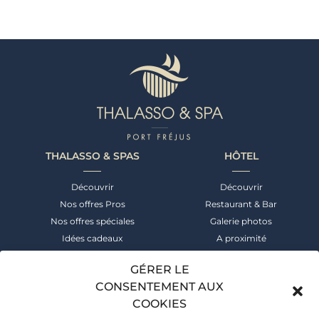
THALASSO & SPAS
HÔTEL
Découvrir
Découvrir
Nos offres Pros
Restaurant & Bar
Nos offres spéciales
Galerie photos
Idées cadeaux
A proximité
NEWSLETTER
CONTACT
GÉRER LE
CONSENTEMENT AUX
Suivez notre actualité &
+33 (0)4 94 52 55 00
COOKIES
bénéficiez des meilleures offres
Réservation