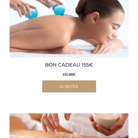
BON CADEAU 155€
155.00
€
ACHETER