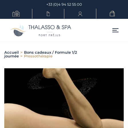
Skip
+33 (0)4 94 52 55 00
to
content
Menu pr
Accueil
>
Bons cadeaux / Formule 1/2
journée
>
Pressothérapie