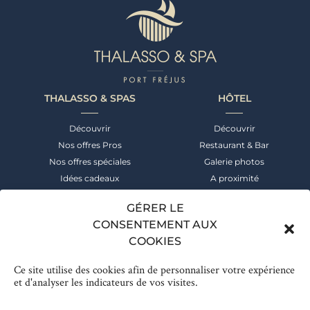
THALASSO & SPAS
HÔTEL
Découvrir
Découvrir
Nos offres Pros
Restaurant & Bar
Nos offres spéciales
Galerie photos
Idées cadeaux
A proximité
NEWSLETTER
CONTACT
GÉRER LE
CONSENTEMENT AUX
Suivez notre actualité &
+33 (0)4 94 52 55 00
COOKIES
bénéficiez des meilleures offres
Réservation
Inscrivez-vous
Ce site utilise des cookies afin de personnaliser votre expérience
et d'analyser les indicateurs de vos visites.